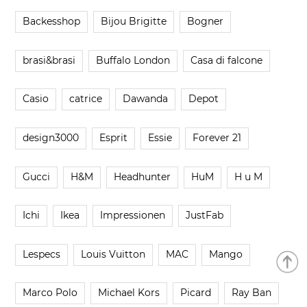
Backesshop
Bijou Brigitte
Bogner
brasi&brasi
Buffalo London
Casa di falcone
Casio
catrice
Dawanda
Depot
design3000
Esprit
Essie
Forever 21
Gucci
H&M
Headhunter
HuM
H u M
Ichi
Ikea
Impressionen
JustFab
Lespecs
Louis Vuitton
MAC
Mango
Marco Polo
Michael Kors
Picard
Ray Ban