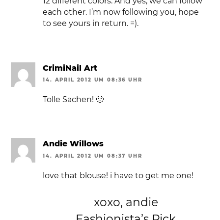
12 different colors. And yes, we can follow
each other. I’m now following you, hope
to see yours in return. =).
CrimiNail Art
14. APRIL 2012 UM 08:36 UHR
Tolle Sachen! 🙂
Andie Willows
14. APRIL 2012 UM 08:37 UHR
love that blouse! i have to get me one!
xoxo, andie
Fashionista’s Pick