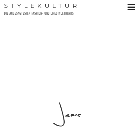
Zum
STYLEKULTUR
Inhalt
DIE ANGESAGTESTEN FASHION- UND LIFESTYLETRENDS
springen
Jeans