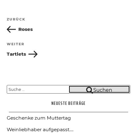
Beitragsnavigation
ZURÜCK
Vorheriger
Beitrag
Roses
WEITER
Nächster
Beitrag
Tartlets
Suche
Suchen
nach:
NEUESTE BEITRÄGE
Geschenke zum Muttertag
Weinliebhaber aufgepasst….