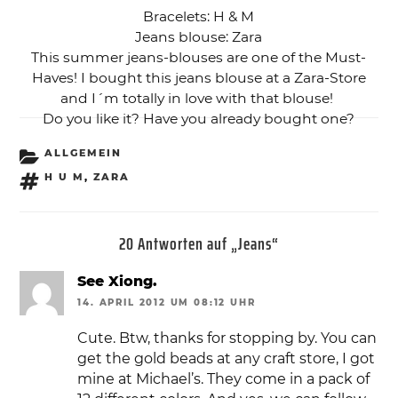
Bracelets: H & M
Jeans blouse: Zara
This summer jeans-blouses are one of the Must-
Haves! I bought this jeans blouse at a Zara-Store
and I´m totally in love with that blouse!
Do you like it? Have you already bought one?
KATEGORIEN
ALLGEMEIN
SCHLAGWÖRTER
H U M
,
ZARA
20 Antworten auf „Jeans“
See Xiong.
14. APRIL 2012 UM 08:12 UHR
Cute. Btw, thanks for stopping by. You can
get the gold beads at any craft store, I got
mine at Michael’s. They come in a pack of