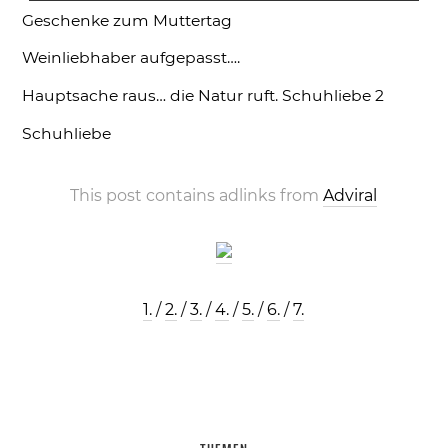
Geschenke zum Muttertag
Weinliebhaber aufgepasst….
Hauptsache raus… die Natur ruft.
Schuhliebe 2
Schuhliebe
This post contains adlinks from
Adviral
1.
/
2.
/
3.
/
4.
/
5.
/
6.
/
7.