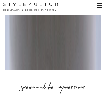
Zum
STYLEKULTUR
Inhalt
DIE ANGESAGTESTEN FASHION- UND LIFESTYLETRENDS
springen
green-white impressions