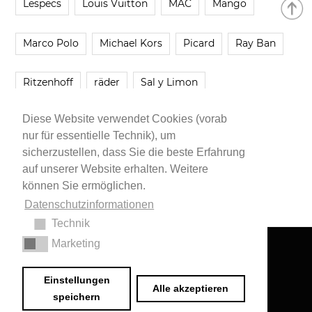
Lespecs
Louis Vuitton
MAC
Mango
Marco Polo
Michael Kors
Picard
Ray Ban
Ritzenhoff
räder
Sal y Limon
Diese Website verwendet Cookies (vorab
Smartbuyglasses
smash!
Steve Madden
nur für essentielle Technik), um
sicherzustellen, dass Sie die beste Erfahrung
Westwing
Younique
Zalando
Zara
auf unserer Website erhalten. Weitere
können Sie ermöglichen.
Datenschutzinformationen
Technik
Marketing
Impressum
•
Datenschutzerklärung
© 2020 Dr. Sarah Schwab-Jung
Einstellungen
Alle akzeptieren
speichern