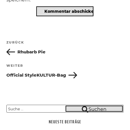
Beitragsnavigation
ZURÜCK
Vorheriger
Beitrag
Rhubarb Pie
WEITER
Nächster
Beitrag
Official StyleKULTUR-Bag
Suche
Suchen
nach:
NEUESTE BEITRÄGE