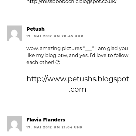
http://missbbobochic.blogspot.co.uk/
Petush
17. MAI 2012 UM 20:45 UHR
wow, amazing pictures *___* I am glad you
like my blog btw, and yes, i’d love to follow
each other! 🙂
http://www.petushs.blogspot
.com
Flavia Flanders
17. MAI 2012 UM 21:04 UHR