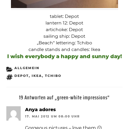
tablet: Depot
lantern 12: Depot
artichoke: Depot
sailing ship: Depot
„Beach“ lettering: Tchibo
candle stands and candles: Ikea
I wish everybody a happy and sunny day!
KATEGORIEN
ALLGEMEIN
SCHLAGWÖRTER
DEPOT
,
IKEA
,
TCHIBO
19 Antworten auf „green-white impressions“
Anya adores
17. MAI 2012 UM 08:00 UHR
Gorgeous pictures – love them 🙂