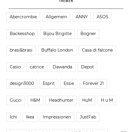
THEMEN
Abercrombie
Allgemein
ANNY
ASOS
Backesshop
Bijou Brigitte
Bogner
brasi&brasi
Buffalo London
Casa di falcone
Casio
catrice
Dawanda
Depot
design3000
Esprit
Essie
Forever 21
Gucci
H&M
Headhunter
HuM
H u M
Ichi
Ikea
Impressionen
JustFab