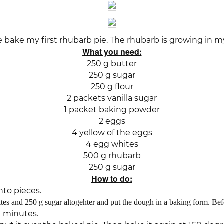
 bake my first rhubarb pie. The rhubarb is growing in 
What you need:
250 g butter
250 g sugar
250 g flour
2 packets vanilla sugar
1 packet baking powder
2 eggs
4 yellow of the eggs
4 egg whites
500 g rhubarb
250 g sugar
How to do:
to pieces.
tes and 250 g sugar altogehter and put the dough in a baking form. Bef
0 minutes.