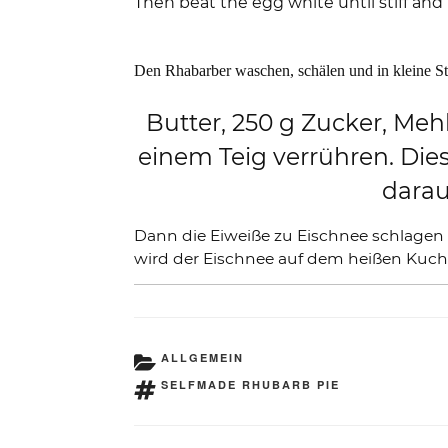
Then beat the egg white until stiff and
Den Rhabarber waschen, schälen und in kleine Stü
Butter, 250 g Zucker, Mehl
einem Teig verrühren. Di
darau
Dann die Eiweiße zu Eischnee schlagen u
wird der Eischnee auf dem heißen Kuche
KATEGORIEN
ALLGEMEIN
SCHLAGWÖRTER
SELFMADE RHUBARB PIE