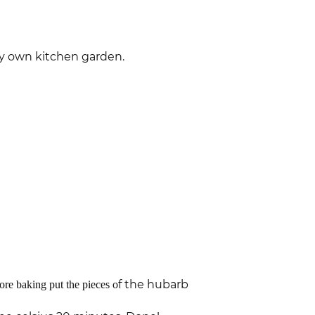
my own kitchen garden.
f the hubarb
ore baking put the pieces o