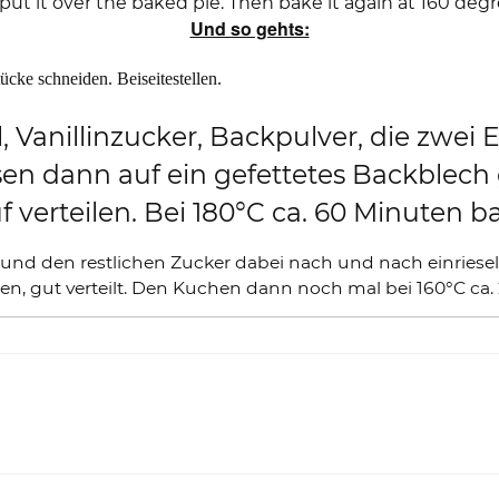
 put it over the baked pie. Then bake it again at 160 deg
Und so gehts:
cke schneiden. Beiseitestellen.
, Vanillinzucker, Backpulver, die zwei E
esen dann auf ein gefettetes Backblec
f verteilen. Bei 180°C ca. 60 Minuten b
nd den restlichen Zucker dabei nach und nach einrieseln
n, gut verteilt. Den Kuchen dann noch mal bei 160°C ca. 