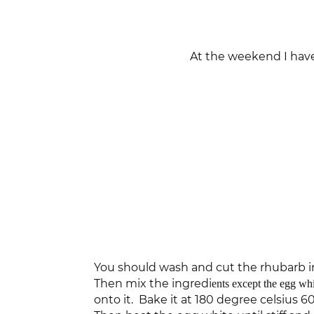
At the weekend I have
You should wash and cut the rhubarb in
Then mix the ingredi
ents except the egg whi
onto it. Bake it at 180 degree celsius 6