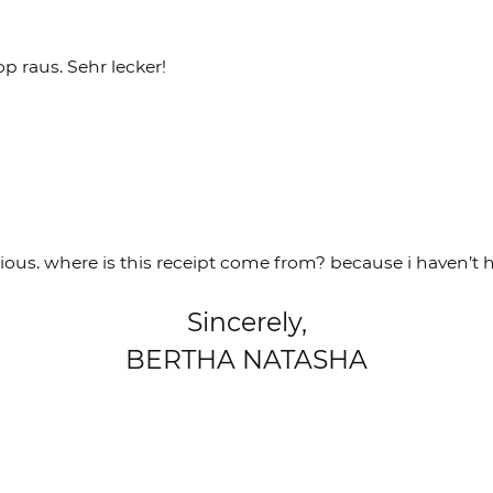
p raus. Sehr lecker!
cious. where is this receipt come from? because i haven’t
Sincerely,
BERTHA NATASHA