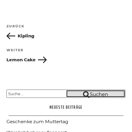
Beitragsnavigation
ZURÜCK
Vorheriger
Beitrag
Kipling
WEITER
Nächster
Beitrag
Lemon Cake
Suche
Suchen
nach:
NEUESTE BEITRÄGE
Geschenke zum Muttertag