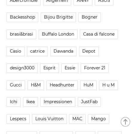
Abercrombie
Allgemein
ANNY
ASOS
Backesshop
Bijou Brigitte
Bogner
brasi&brasi
Buffalo London
Casa di falcone
Casio
catrice
Dawanda
Depot
design3000
Esprit
Essie
Forever 21
Gucci
H&M
Headhunter
HuM
H u M
Ichi
Ikea
Impressionen
JustFab
Lespecs
Louis Vuitton
MAC
Mango