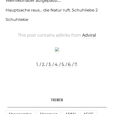
Weinliebhaber aufgepasst….
Hauptsache raus… die Natur ruft.
Schuhliebe 2
Schuhliebe
This post contains adlinks from
Adviral
1.
/
2.
/
3.
/
4.
/
5.
/
6.
/
7.
THEMEN