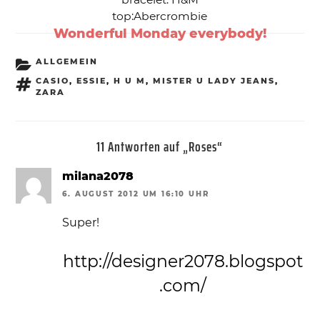
top:Abercrombie
Wonderful Monday everybody!
KATEGORIEN
ALLGEMEIN
SCHLAGWÖRTER
CASIO
,
ESSIE
,
H U M
,
MISTER U LADY JEANS
,
ZARA
11 Antworten auf „Roses“
milana2078
6. AUGUST 2012 UM 16:10 UHR
Super!
http://designer2078.blogspot
.com/