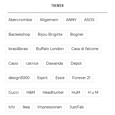
THEMEN
Abercrombie
Allgemein
ANNY
ASOS
Backesshop
Bijou Brigitte
Bogner
brasi&brasi
Buffalo London
Casa di falcone
Casio
catrice
Dawanda
Depot
design3000
Esprit
Essie
Forever 21
Gucci
H&M
Headhunter
HuM
H u M
Ichi
Ikea
Impressionen
JustFab