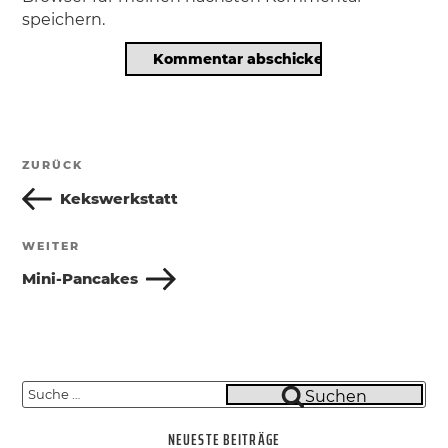
speichern.
Beitragsnavigation
ZURÜCK
Vorheriger
Beitrag
Kekswerkstatt
WEITER
Nächster
Beitrag
Mini-Pancakes
Suche
Suchen
nach:
NEUESTE BEITRÄGE