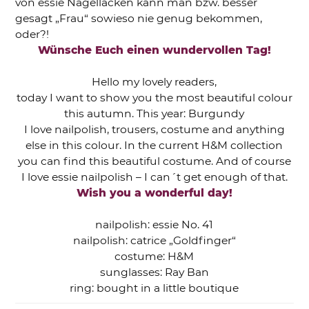
von essie Nagellacken kann man bzw. besser
gesagt „Frau“ sowieso nie genug bekommen,
oder?!
Wünsche Euch einen wundervollen Tag!
Hello my lovely readers,
today I want to show you the most beautiful colour
this autumn. This year: Burgundy
I love nailpolish, trousers, costume and anything
else in this colour. In the current H&M collection
you can find this beautiful costume. And of course
I love essie nailpolish – I can´t get enough of that.
Wish you a wonderful day!
nailpolish: essie No. 41
nailpolish: catrice „Goldfinger“
costume: H&M
sunglasses: Ray Ban
ring: bought in a little boutique