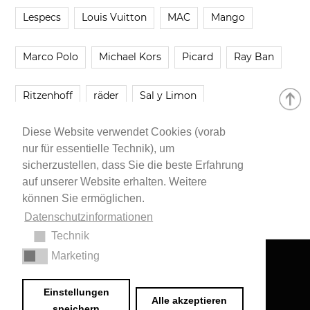
Lespecs
Louis Vuitton
MAC
Mango
Marco Polo
Michael Kors
Picard
Ray Ban
Ritzenhoff
räder
Sal y Limon
Diese Website verwendet Cookies (vorab
Smartbuyglasses
smash!
Steve Madden
nur für essentielle Technik), um
sicherzustellen, dass Sie die beste Erfahrung
Westwing
Younique
Zalando
Zara
auf unserer Website erhalten. Weitere
können Sie ermöglichen.
Datenschutzinformationen
Technik
Marketing
Impressum
•
Datenschutzerklärung
© 2020 Dr. Sarah Schwab-Jung
Einstellungen
Alle akzeptieren
speichern