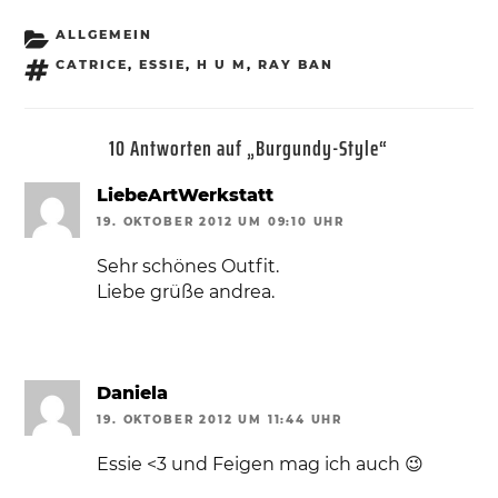
KATEGORIEN
ALLGEMEIN
SCHLAGWÖRTER
CATRICE
,
ESSIE
,
H U M
,
RAY BAN
10 Antworten auf „Burgundy-Style“
LiebeArtWerkstatt
19. OKTOBER 2012 UM 09:10 UHR
Sehr schönes Outfit.
Liebe grüße andrea.
Daniela
19. OKTOBER 2012 UM 11:44 UHR
Essie <3 und Feigen mag ich auch 😉