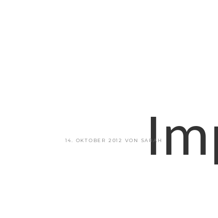
Im
VERÖFFENTLICHT
14. OKTOBER 2012
VON
SARAH
AM