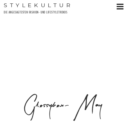
Zum
STYLEKULTUR
Inhalt
DIE ANGESAGTESTEN FASHION- UND LIFESTYLETRENDS
springen
Glossybox- May