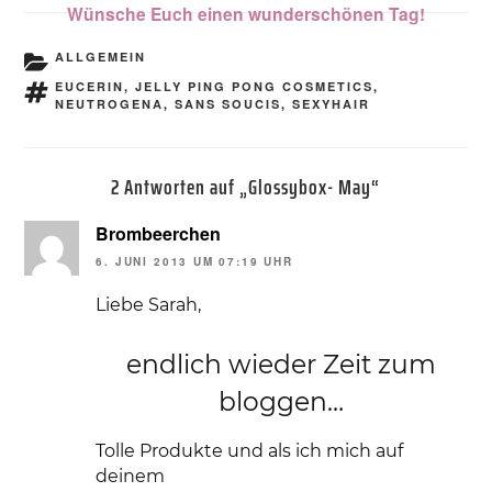
Wünsche Euch einen wunderschönen Tag!
KATEGORIEN
ALLGEMEIN
SCHLAGWÖRTER
EUCERIN
,
JELLY PING PONG COSMETICS
,
NEUTROGENA
,
SANS SOUCIS
,
SEXYHAIR
2 Antworten auf „Glossybox- May“
Brombeerchen
6. JUNI 2013 UM 07:19 UHR
Liebe Sarah,
endlich wieder Zeit zum
bloggen…
Tolle Produkte und als ich mich auf
deinem