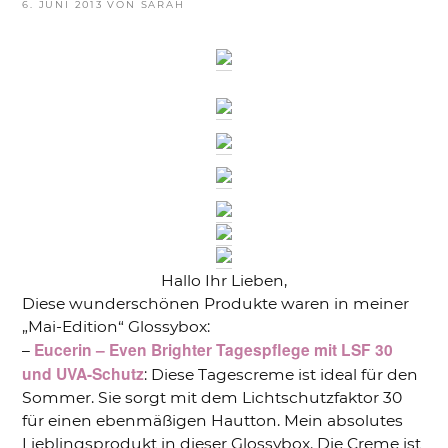
VERÖFFENTLICHT
6. JUNI 2013
VON
SARAH
AM
Hallo Ihr Lieben,
Diese wunderschönen Produkte waren in meiner
„Mai-Edition“ Glossybox:
Eucerin – Even Brighter Tagespflege mit LSF 30
–
und UVA-Schutz
: Diese Tagescreme ist ideal für den
Sommer. Sie sorgt mit dem Lichtschutzfaktor 30
für einen ebenmäßigen Hautton. Mein absolutes
Lieblingsprodukt in dieser Glossybox. Die Creme ist