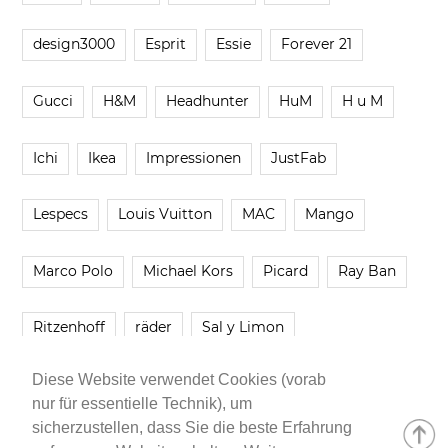
design3000
Esprit
Essie
Forever 21
Gucci
H&M
Headhunter
HuM
H u M
Ichi
Ikea
Impressionen
JustFab
Lespecs
Louis Vuitton
MAC
Mango
Marco Polo
Michael Kors
Picard
Ray Ban
Ritzenhoff
räder
Sal y Limon
Diese Website verwendet Cookies (vorab
Smartbuyglasses
smash!
Steve Madden
nur für essentielle Technik), um
sicherzustellen, dass Sie die beste Erfahrung
Westwing
Younique
Zalando
Zara