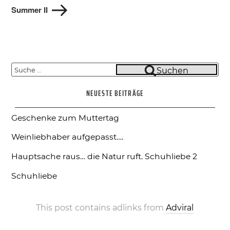
Beitrag
Summer II
Suche
Suchen
nach:
NEUESTE BEITRÄGE
Geschenke zum Muttertag
Weinliebhaber aufgepasst….
Hauptsache raus… die Natur ruft.
Schuhliebe 2
Schuhliebe
This post contains adlinks from
Adviral