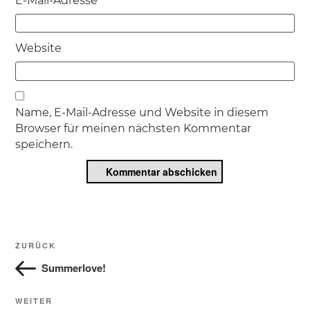
E-Mail-Adresse
Website
Name, E-Mail-Adresse und Website in diesem
Browser für meinen nächsten Kommentar
speichern.
Beitragsnavigation
Vorheriger
ZURÜCK
Beitrag
Summerlove!
Nächster
WEITER