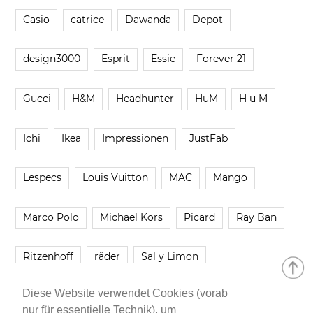
Casio
catrice
Dawanda
Depot
design3000
Esprit
Essie
Forever 21
Gucci
H&M
Headhunter
HuM
H u M
Ichi
Ikea
Impressionen
JustFab
Lespecs
Louis Vuitton
MAC
Mango
Marco Polo
Michael Kors
Picard
Ray Ban
Ritzenhoff
räder
Sal y Limon
Diese Website verwendet Cookies (vorab
Smartbuyglasses
smash!
Steve Madden
nur für essentielle Technik), um