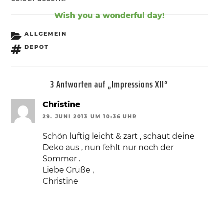
Wish you a wonderful day!
KATEGORIEN
ALLGEMEIN
SCHLAGWÖRTER
DEPOT
3 Antworten auf „Impressions XII“
Christine
29. JUNI 2013 UM 10:36 UHR
Schön luftig leicht & zart , schaut deine
Deko aus , nun fehlt nur noch der
Sommer .
Liebe Grüße ,
Christine