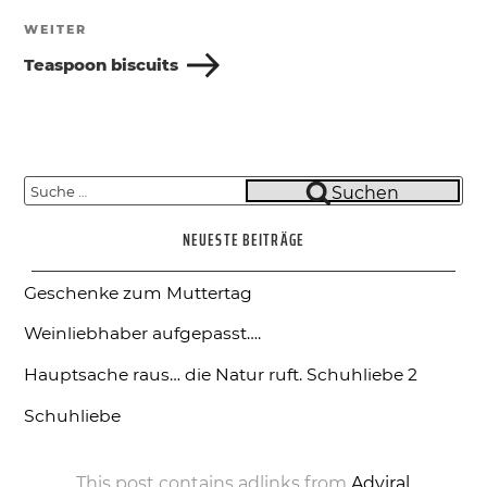
WEITER
Nächster
Beitrag
Teaspoon biscuits
Suche
Suchen
nach:
NEUESTE BEITRÄGE
Geschenke zum Muttertag
Weinliebhaber aufgepasst….
Hauptsache raus… die Natur ruft.
Schuhliebe 2
Schuhliebe
This post contains adlinks from
Adviral