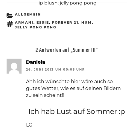
lip blush: jelly pong pong
KATEGORIEN
ALLGEMEIN
SCHLAGWÖRTER
ARMANI
,
ESSIE
,
FOREVER 21
,
HUM
,
JELLY PONG PONG
2 Antworten auf „Summer III“
Daniela
26. JUNI 2013 UM 00:03 UHR
Ahh ich wünschte hier wäre auch so
gutes Wetter, wie es auf deinen Bildern
zu sein scheint!!
Ich hab Lust auf Sommer :p
LG