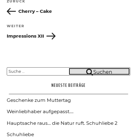
ZURÜCK
Vorheriger
Beitrag
Cherry – Cake
WEITER
Nächster
Beitrag
Impressions XII
Suche
Suchen
nach:
NEUESTE BEITRÄGE
Geschenke zum Muttertag
Weinliebhaber aufgepasst….
Hauptsache raus… die Natur ruft.
Schuhliebe 2
Schuhliebe