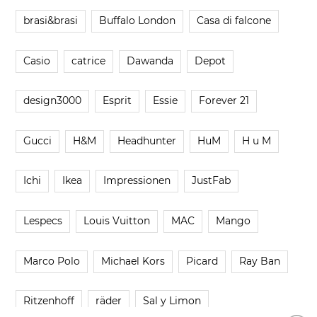
brasi&brasi
Buffalo London
Casa di falcone
Casio
catrice
Dawanda
Depot
design3000
Esprit
Essie
Forever 21
Gucci
H&M
Headhunter
HuM
H u M
Ichi
Ikea
Impressionen
JustFab
Lespecs
Louis Vuitton
MAC
Mango
Marco Polo
Michael Kors
Picard
Ray Ban
Ritzenhoff
räder
Sal y Limon