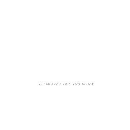
VERÖFFENTLICHT
2. FEBRUAR 2014
VON
SARAH
AM