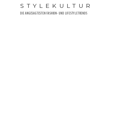
Zum
STYLEKULTUR
Inhalt
DIE ANGESAGTESTEN FASHION- UND LIFESTYLETRENDS
springen