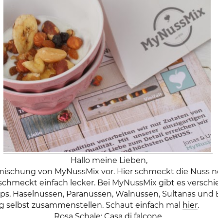
Hallo meine Lieben,
smischung von MyNussMix vor. Hier schmeckt die Nuss n
schmeckt einfach lecker. Bei MyNussMix gibt es versc
s, Haselnüssen, Paranüssen, Walnüssen, Sultanas und 
g selbst zusammenstellen. Schaut einfach mal
hier
.
Rosa Schale:
Casa di falcone