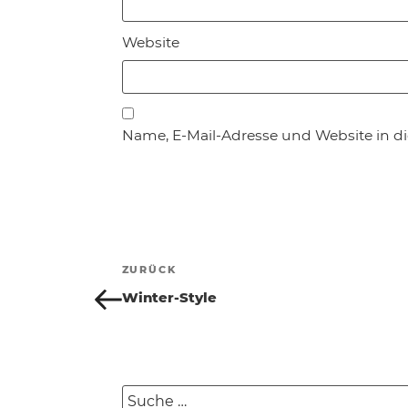
Website
Name, E-Mail-Adresse und Website in 
Beitragsnavigation
ZURÜCK
Vorheriger
Beitrag
Winter-Style
Suche