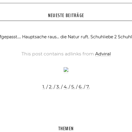
NEUESTE BEITRÄGE
fgepasst….
Hauptsache raus… die Natur ruft.
Schuhliebe 2
Schuhl
This post contains adlinks from
Adviral
1.
/
2.
/
3.
/
4.
/
5.
/
6.
/
7.
THEMEN