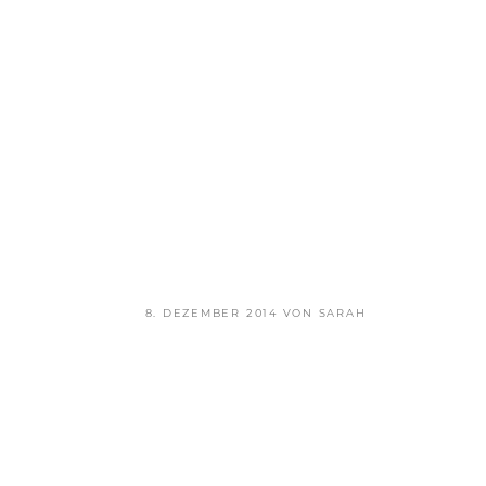
VERÖFFENTLICHT
8. DEZEMBER 2014
VON
SARAH
AM