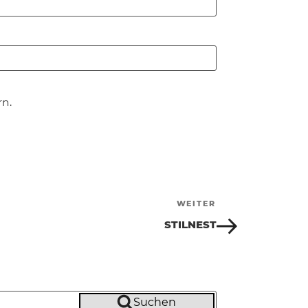
n.
WEITER
Nächster
Beitrag
STILNEST
Suchen