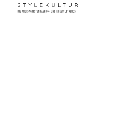
Zum
STYLEKULTUR
Inhalt
DIE ANGESAGTESTEN FASHION- UND LIFESTYLETRENDS
springen