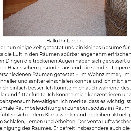
Hallo Ihr Lieben,
er nun einige Zeit getestet und ein kleines Resume für
s die Luft in den Räumen spürbar angenehm erfrischen
llen Dingen die trockenen Augen haben sich gebessert u
eine Haare sehen gesünder aus und die spröden Lippen 
 verschiedenen Räumen getestet –
im Wohnzimmer,
im 
hneller und sanfter einschlafen konnte und ich mich am 
mich einfach besser. Ich konnte mich auch während des
ler und fitter fühlte. Ich konnte mich konzentrieren u
itspensum bewältigen. Ich merkte, dass es wichtig ist, 
ptimale Raumbefeuchtung anzuheben, sodass im Raum wi
fühlen sich in dem Klima wohler und gedeihen aktuell 
zum Schlafen, Lernen und Arbeiten. Der Venta Luftwäscher
einigung des Raumes. Er befreit insbesondere auch die 