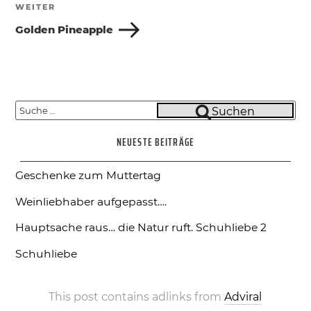
WEITER
Nächster
Beitrag
Golden Pineapple
Suche
Suchen
nach:
NEUESTE BEITRÄGE
Geschenke zum Muttertag
Weinliebhaber aufgepasst….
Hauptsache raus… die Natur ruft.
Schuhliebe 2
Schuhliebe
This post contains adlinks from
Adviral