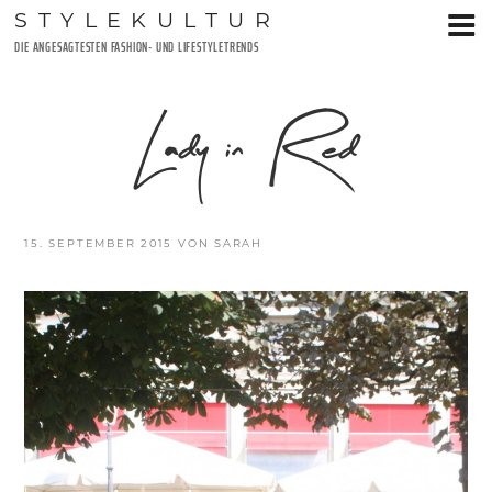
Zum
STYLEKULTUR
Inhalt
DIE ANGESAGTESTEN FASHION- UND LIFESTYLETRENDS
springen
Lady in Red
VERÖFFENTLICHT
15. SEPTEMBER 2015
VON
SARAH
AM