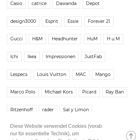
Casio
catrice
Dawanda
Depot
design3000
Esprit
Essie
Forever 21
Gucci
H&M
Headhunter
HuM
H u M
Ichi
Ikea
Impressionen
JustFab
Lespecs
Louis Vuitton
MAC
Mango
Marco Polo
Michael Kors
Picard
Ray Ban
Ritzenhoff
räder
Sal y Limon
Diese Website verwendet Cookies (vorab
Smartbuyglasses
smash!
Steve Madden
nur für essentielle Technik), um