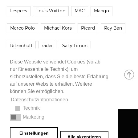
Lespecs
Louis Vuitton
MAC
Mango
Marco Polo
Michael Kors
Picard
Ray Ban
Ritzenhoff
räder
Sal y Limon
Diese Website verwendet Cookies (vorab
Smartbuyglasses
smash!
Steve Madden
nur für essentielle Technik), um
sicherzustellen, dass Sie die beste Erfahrung
Westwing
Younique
Zalando
Zara
auf unserer Website erhalten. Weitere
können Sie ermöglichen.
Datenschutzinformationen
Technik
Marketing
Impressum
•
Datenschutzerklärung
© 2020 Dr. Sarah Schwab-Jung
Einstellungen
Alle akzeptieren