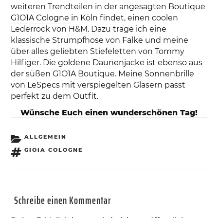
weiteren Trendteilen in der angesagten Boutique
G1O1A Cologne
in Köln findet, einen coolen
Lederrock von H&M. Dazu trage ich eine
klassische Strumpfhose von Falke und meine
über alles geliebten Stiefeletten von Tommy
Hilfiger. Die goldene Daunenjacke ist ebenso aus
der süßen G1O1A Boutique. Meine Sonnenbrille
von LeSpecs mit verspiegelten Gläsern passt
perfekt zu dem Outfit.
Wünsche Euch einen wunderschönen Tag!
KATEGORIEN
ALLGEMEIN
SCHLAGWÖRTER
GIOIA COLOGNE
Schreibe einen Kommentar