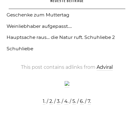
NEUESTE BEITRÄGE
Geschenke zum Muttertag
Weinliebhaber aufgepasst….
Hauptsache raus… die Natur ruft.
Schuhliebe 2
Schuhliebe
This post contains adlinks from
Adviral
1.
/
2.
/
3.
/
4.
/
5.
/
6.
/
7.