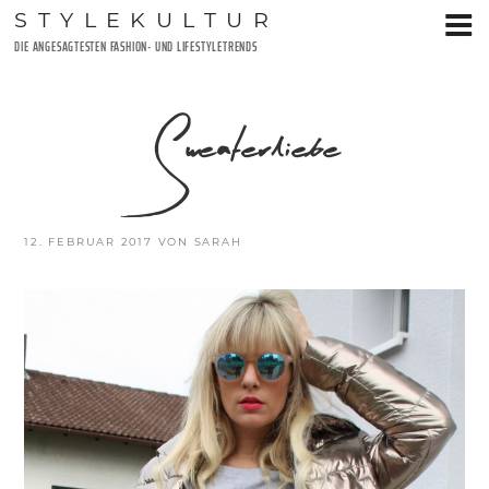
Zum
STYLEKULTUR
Inhalt
DIE ANGESAGTESTEN FASHION- UND LIFESTYLETRENDS
springen
Sweaterliebe
VERÖFFENTLICHT
12. FEBRUAR 2017
VON
SARAH
AM