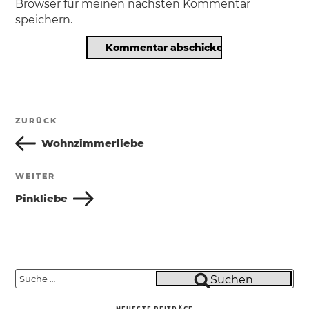
Browser für meinen nächsten Kommentar
speichern.
Beitragsnavigation
ZURÜCK
Vorheriger
Beitrag
Wohnzimmerliebe
WEITER
Nächster
Beitrag
Pinkliebe
Suche
Suchen
nach: