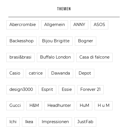
THEMEN
Abercrombie
Allgemein
ANNY
ASOS
Backesshop
Bijou Brigitte
Bogner
brasi&brasi
Buffalo London
Casa di falcone
Casio
catrice
Dawanda
Depot
design3000
Esprit
Essie
Forever 21
Gucci
H&M
Headhunter
HuM
H u M
Ichi
Ikea
Impressionen
JustFab