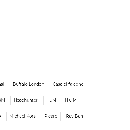
si
Buffalo London
Casa di falcone
&M
Headhunter
HuM
H u M
o
Michael Kors
Picard
Ray Ban