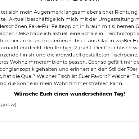
htet sich mein Augenmerk langsam aber sicher Richtung F
hte. Aktuell beschäftige ich mich mit der Umgestaltung
rschönen Fake-Fur Fellteppich in braun mit silbernen 
Sachen Deko habe ich aktuell eine Schale in Treibholzopt
te hier an einen moderneren Tisch aus Glas in weißer H
aumarkt entdeckt, den Ihr
hier
(2.) seht. Der Couchtisch 
zende Finish und die individuell gestalteten Tischbeine. 
eres Wohnzimmerambiente passen. Ebenso gefällt mir d
chglanzoptik gehalten und erinnert an den Stil der 70er
 hat die Qual? Welcher Tisch ist Euer Favorit? Welcher T
 und die Sonne in mein Wohnzimmer strahlen kann.
Wünsche Euch einen wunderschönen Tag!
ingnow)