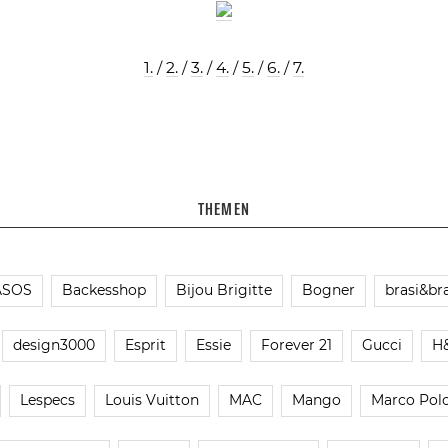
1.
/
2.
/
3.
/
4.
/
5.
/
6.
/
7.
THEMEN
ASOS
Backesshop
Bijou Brigitte
Bogner
brasi&bra
design3000
Esprit
Essie
Forever 21
Gucci
H
Lespecs
Louis Vuitton
MAC
Mango
Marco Pol