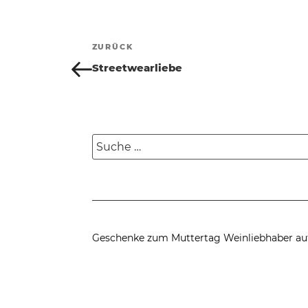
Beitragsnavigation
ZURÜCK
Vorheriger
Beitrag
Streetwearliebe
Suche
nach:
Geschenke zum Muttertag
Weinliebhaber au