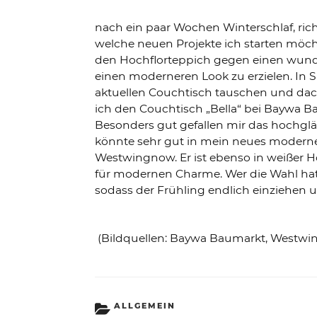
nach ein paar Wochen Winterschlaf, ric
welche neuen Projekte ich starten möc
den Hochflorteppich gegen einen wunde
einen moderneren Look zu erzielen. In 
aktuellen Couchtisch tauschen und dach
ich den Couchtisch „Bella“ bei Baywa B
Besonders gut gefallen mir das hochglän
könnte sehr gut in mein neues modern
Westwingnow. Er ist ebenso in weißer Ho
für modernen Charme. Wer die Wahl hat,
sodass der Frühling endlich einziehen
(Bildquellen: Baywa Baumarkt, Westw
KATEGORIEN
ALLGEMEIN