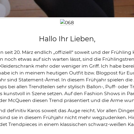
Hallo Ihr Lieben,
un seit 20. März endlich „offiziell“ soweit und der Früh
 noch etwas auf sich warten lässt, sind die Frühlingstr
leiderschrank mehr oder weniger im Griff. Ich habe berei
 habe ich in meinem heutigen Outfit bzw. Blogpost für E
ahr sind Statement-Ärmel. In diesem Frühjahr spielen di
s bei allen Trendteilen sehr stylisch Ballon-, Puff- oder
es kunstvoll in Szene setzen. Auf den Fashion Shows in 
er McQueen diesen Trend präsentiert und die Arme wunde
ind definitiv Karos soweit das Auge reicht. Vor allen Din
n sind sie in diesem Frühjahr nicht mehr wegzudenken. H
det Trendpieces in einem klassischen schwarz-weißen Kar