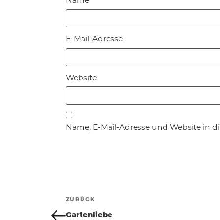
Name
E-Mail-Adresse
Website
Name, E-Mail-Adresse und Website in 
Beitragsnavigation
ZURÜCK
Vorheriger
Beitrag
Gartenliebe