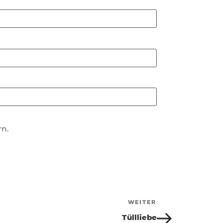
n.
WEITER
Nächster
Beitrag
Tüllliebe