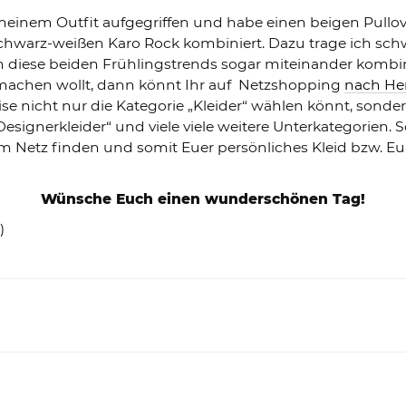
n meinem Outfit aufgegriffen und habe einen beigen Pul
hwarz-weißen Karo Rock kombiniert. Dazu trage ich sch
an diese beiden Frühlingstrends sogar miteinander komb
 machen wollt, dann könnt Ihr auf Netzshopping
nach Her
eise nicht nur die Kategorie „Kleider“ wählen könnt, sond
„Designerkleider“ und viele viele weitere Unterkategorien.
m Netz finden und somit Euer persönliches Kleid bzw. E
Wünsche Euch einen wunderschönen Tag!
)