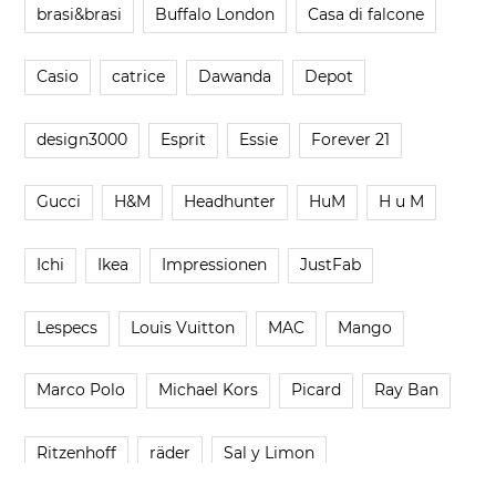
brasi&brasi
Buffalo London
Casa di falcone
Casio
catrice
Dawanda
Depot
design3000
Esprit
Essie
Forever 21
Gucci
H&M
Headhunter
HuM
H u M
Ichi
Ikea
Impressionen
JustFab
Lespecs
Louis Vuitton
MAC
Mango
Marco Polo
Michael Kors
Picard
Ray Ban
Ritzenhoff
räder
Sal y Limon