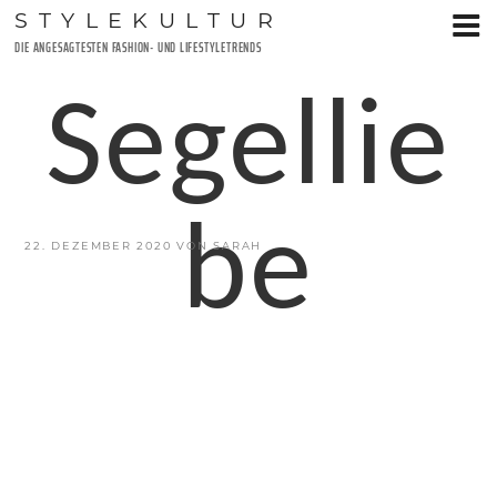
Zum
STYLEKULTUR
Inhalt
DIE ANGESAGTESTEN FASHION- UND LIFESTYLETRENDS
springen
Segellie
be
VERÖFFENTLICHT
22. DEZEMBER 2020
VON
SARAH
AM