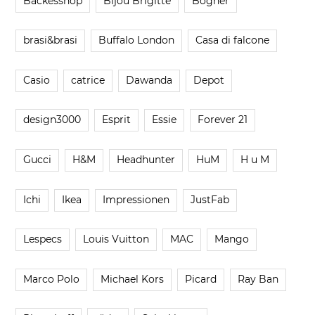
Backesshop
Bijou Brigitte
Bogner
brasi&brasi
Buffalo London
Casa di falcone
Casio
catrice
Dawanda
Depot
design3000
Esprit
Essie
Forever 21
Gucci
H&M
Headhunter
HuM
H u M
Ichi
Ikea
Impressionen
JustFab
Lespecs
Louis Vuitton
MAC
Mango
Marco Polo
Michael Kors
Picard
Ray Ban