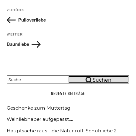
Beitragsnavigation
Vorheriger
ZURÜCK
Beitrag
Pulloverliebe
Nächster
WEITER
Beitrag
Baumliebe
Suche
Suchen
nach:
NEUESTE BEITRÄGE
Geschenke zum Muttertag
Weinliebhaber aufgepasst….
Hauptsache raus… die Natur ruft.
Schuhliebe 2